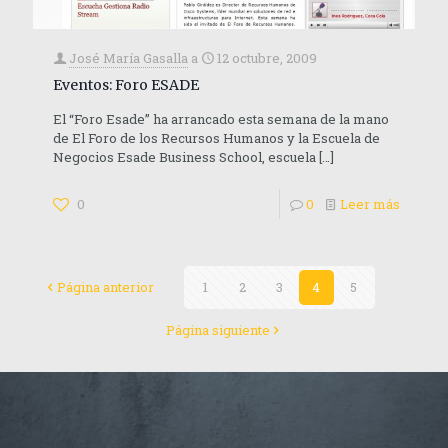
José María Gasalla
a
12 octubre, 2009
Eventos: Foro ESADE
El “Foro Esade” ha arrancado esta semana de la mano
de El Foro de los Recursos Humanos y la Escuela de
Negocios Esade Business School, escuela
[…]
0
0
Leer más
Página anterior
1
2
3
4
5
Página siguiente