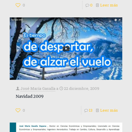
0
0
Leer más
José María Gasalla
a
22 diciembre, 2009
Navidad 2009
0
13
Leer más