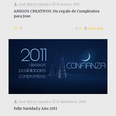
José María Gasalla
a
23 marzo, 2011
AMIGOS CREATIVOS. Un regalo de Cumpleaños
para Jose.
0
0
Leer más
José María Gasalla
a
31 diciembre, 2010
Feliz Navidad y Año 2011