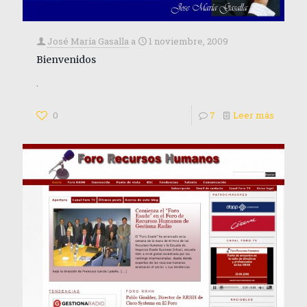
José María Gasalla
a
1 noviembre, 2009
Bienvenidos
.
0
7
Leer más