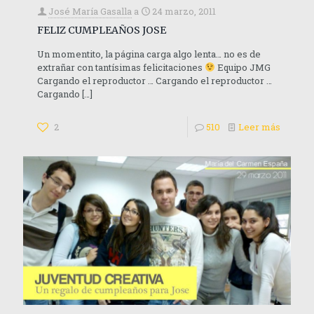
José María Gasalla
a
24 marzo, 2011
FELIZ CUMPLEAÑOS JOSE
Un momentito, la página carga algo lenta… no es de
extrañar con tantísimas felicitaciones
Equipo JMG
Cargando el reproductor … Cargando el reproductor …
Cargando
[…]
2
510
Leer más