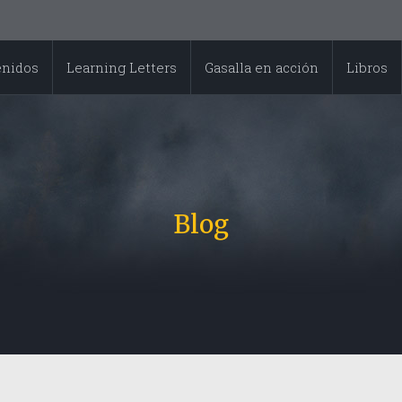
enidos
Learning Letters
Gasalla en acción
Libros
Blog