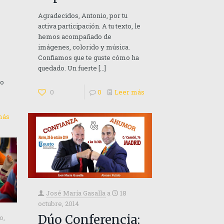
Agradecidos, Antonio, por tu
activa participación. A tu texto, le
hemos acompañado de
imágenes, colorido y música.
Confiamos que te guste cómo ha
quedado. Un fuerte
[…]
to
0
0
Leer más
más
José María Gasalla
a
18
octubre, 2014
Dúo Conferencia:
io,