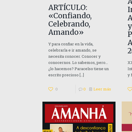
A
ARTÍCULO:
I
«Confiando,
A
Celebrando,
y
Amando»
P
A
Y para confiar en la vida,
2
celebrarla e ir amando, se
necesita conocer. Conocer y
XX
conocernos. Lo sabemos, pero…
In
¿lo hacemos? Paracelso tiene un
y
escrito precioso
[…]
0
0
Leer más