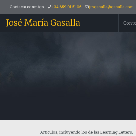
Contacta conmigo
+34.659.01.51.06
jmgasalla@gasalla.com
José María Gasalla
Cont
Artículos, incluyendo los de las Learning Letters.