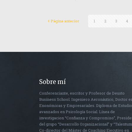
Página anterior
1
2
3
4
Sobre mí
Conferenciante, escritor y Profesor de Deusto
Business School. Ingeniero Aeronáutico, Doctor e
Enonómicas y Empresariales. Diploma de Estudi
avanzados en Psicología Social. Línea de
investigacion “Confianza y Compromiso”, Preside
del grupo “Desarrollo Organizacional” y “Talentum
Co-director del Máster de Coaching Ejecutivo en