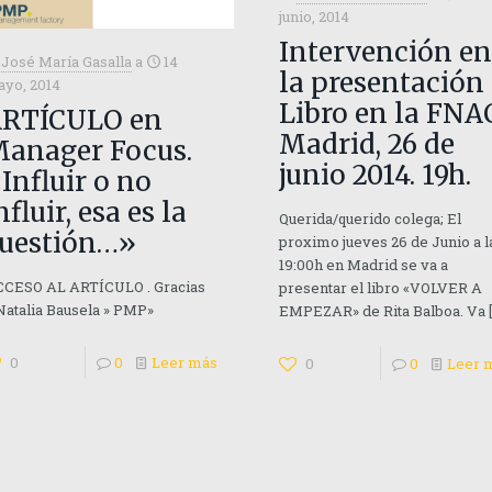
junio, 2014
Intervención e
José María Gasalla
a
14
la presentación
yo, 2014
Libro en la FNA
RTÍCULO en
Madrid, 26 de
anager Focus.
junio 2014. 19h.
Influir o no
nfluir, esa es la
Querida/querido colega; El
uestión…»
proximo jueves 26 de Junio a l
19:00h en Madrid se va a
CESO AL ARTÍCULO . Gracias
presentar el libro «VOLVER A
Natalia Bausela » PMP»
EMPEZAR» de Rita Balboa. Va
0
0
Leer más
0
0
Leer 