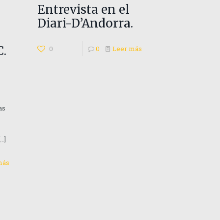
Entrevista en el
Diari-D’Andorra.
n
C.
0
0
Leer más
as
[…]
más