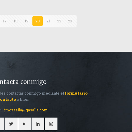
17
18
19
20
21
22
23
ntacta conmigo
es contactar conmigo mediante el
formulario
contacto
o bien:
il:
jmgasalla@gasalla.com