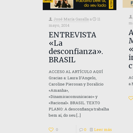
José María Gasalla
a
11
ma
mayo, 2014
A
ENTREVISTA
M
«La
«
desconfianza».
i
BRASIL
c
ACCESO AL ARTÍCULO AQUÍ
AC
Gracias a: Laura D’Angelo,
a 
Caroline Pierosan y Doralício
«Amanha»,
«Dinamicacomunicacao» y
«Racional». BRASIL. TEXTO
PLANO: A desconfiança trabalha
bem aí, do seu
[…]
0
0
Leer más