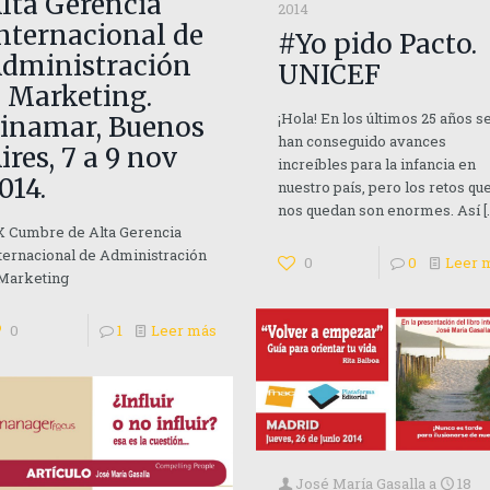
lta Gerencia
2014
nternacional de
#Yo pido Pacto.
dministración
UNICEF
 Marketing.
¡Hola! En los últimos 25 años s
inamar, Buenos
han conseguido avances
ires, 7 a 9 nov
increíbles para la infancia en
014.
nuestro país, pero los retos qu
nos quedan son enormes. Así
[
 Cumbre de Alta Gerencia
ternacional de Administración
0
0
Leer 
 Marketing
0
1
Leer más
José María Gasalla
a
18