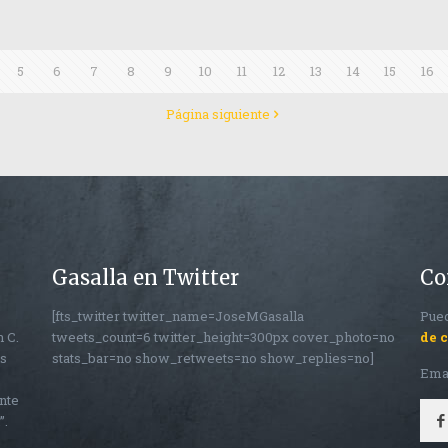
5
6
7
8
9
10
11
12
13
14
15
16
Página siguiente
Gasalla en Twitter
Co
[fts_twitter twitter_name=JoseMGasalla
Pued
n C.
tweets_count=6 twitter_height=300px cover_photo=no
de 
os
stats_bar=no show_retweets=no show_replies=no]
Ema
nte
”.