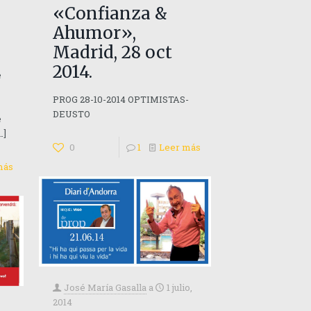
«Confianza &
Ahumor»,
Madrid, 28 oct
2014.
e
PROG 28-10-2014 OPTIMISTAS-
DEUSTO
e
…]
0
1
Leer más
más
José María Gasalla
a
1 julio,
2014