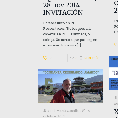
28 nov 2014.
2
INVITACIÓN
I
Portada libro en PDF
F
Presentación ‘De los pies a la
C
cabeza’ en PDF . Estimada/o
colega; Os invito a que participéis
en un evento de una
[…]
0
0
Leer más
no
X
José María Gasalla
a
16
octubre, 2014