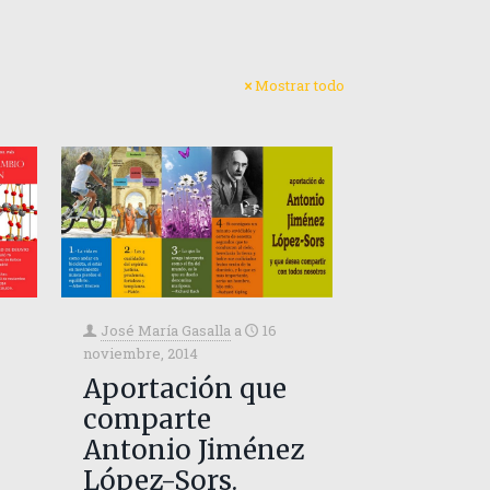
Mostrar todo
José María Gasalla
a
16
noviembre, 2014
Aportación que
comparte
Antonio Jiménez
López-Sors.