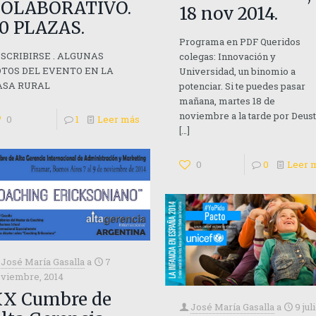
COLABORATIVO.
18 nov 2014.
0 PLAZAS.
Programa en PDF Queridos
NSCRIBIRSE . ALGUNAS
colegas: Innovación y
OTOS DEL EVENTO EN LA
Universidad, un binomio a
ASA RURAL
potenciar. Si te puedes pasar
mañana, martes 18 de
noviembre a la tarde por Deus
0
1
Leer más
[…]
0
0
Leer 
José María Gasalla
a
7
viembre, 2014
X Cumbre de
José María Gasalla
a
9 jul