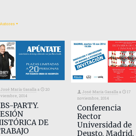
Autores
José María Gasalla
a
20
José María Gasalla
a
17
viembre, 2014
noviembre, 2014
BS-PARTY.
Conferencia
SESIÓN
Rector
ISTÓRICA DE
Universidad de
TRABAJO
Deusto. Madrid,